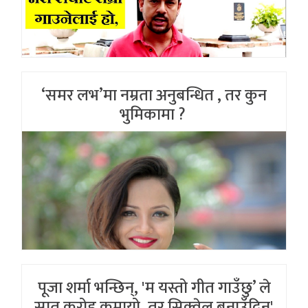
‘समर लभ’मा नम्रता अनुबन्धित , तर कुन
भुमिकामा ?
पूजा शर्मा भन्छिन्, 'म यस्तो गीत गाउँछु’ ले
सात करोड कमायो, तर सिक्वेल बनाउँदिन'