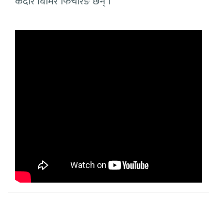
केदार घिमिरे फिचरिङ छन् ।