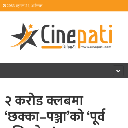
2083 श्रावण 24, आईतबार
Toggl
naviga
२ करोड क्लबमा
‘छक्का–पञ्जा’को ‘पूर्व