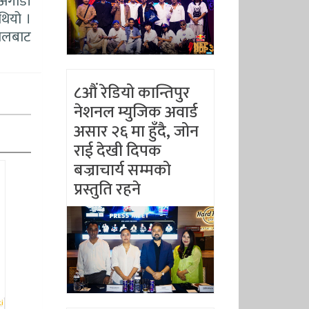
 अगाडी
थियो ।
पालबाट
८औं रेडियो कान्तिपुर
नेशनल म्युजिक अवार्ड
असार २६ मा हुँदै, जोन
राई देखी दिपक
बज्राचार्य सम्मको
प्रस्तुति रहने