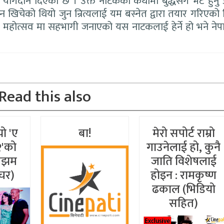
ो योगदान दिएको छ । उक्त नाटकको कथामा बुद्धसँग भेट हुनु
ान खिचेको थियो जुन न्रित्यलाई यम बस्नेत द्वारा तयार गरिएको 
होत्सव मा सहभागी जनाएको यस नाटकलाई हेर्ने हो भने ने
Read this also
यो 'ए
बा!
मेरो सपोर्ट राम्रो
२'को
गाउनेलाई हो, कुनै
रमझम
जाति विशेषलाई
चर)
होइन : रामकृष्ण
ढकाल (भिडियो
सहित)