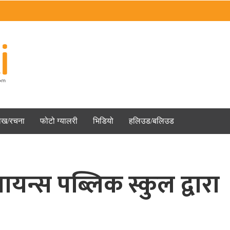
ेख/रचना
फोटो ग्यालरी
भिडियो
हलिउड/बलिउड
लायन्स पब्लिक स्कुल द्वारा