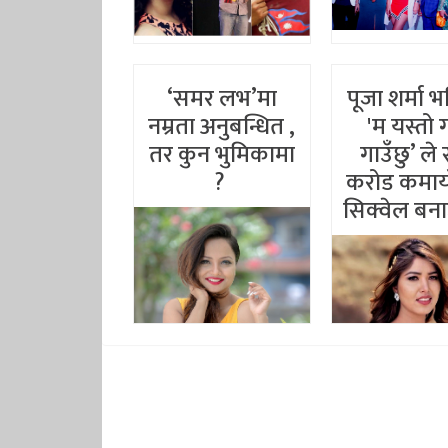
‘समर लभ’मा
पूजा शर्मा भन
नम्रता अनुबन्धित ,
'म यस्तो 
तर कुन भुमिकामा
गाउँछु’ ले
?
करोड कमाय
सिक्वेल बना