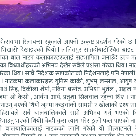
महोत्सव'मा रिलायन्स स्कुलले आफ्नो उत्कृष्ट प्रदर्शन गरेको छ
भिखारी' देखाइएको थियो l ललितपुर सातदोबाटोस्थित ब्राइट 
देशका बाल नाट्य कलाकारहरूलाई सहभागिता जनाउँदै उक्त म
ा बिध्यार्थीहरुको अभिनय देखेर सबैले प्रशंसा गरेका थिय l न
रेका थिय l साथै निर्देशक सापकोटाको निर्देशनलाई पनि नेपाली
 l नाटकमा कलाकारहरू युनिस कार्की, शुभम् लम्साल, आयुष 
 सिंह, दिकीला शेर्पा, नबिना बस्नेत, अभिशा भुर्तेल , अञ्चल न्
, रिजमा श्री केसी , आर्यना आर्य, प्रतुशा सिलवाल रहेका थिए ।
बनाउनु भएको थियो जुनमा कछुवाको सामग्री र खोलाको दृश्य साम
हिसाबले सबै बालबालिकाले राम्रो अभिनय गर्नु भएको थ
ग निभाउनु भएको थियो। केही कुरा त्याग गरेर ठुलो फल पाएको 
ले बालबालिकालाई नाटकको लागि गरेको यो प्रोत्साहनले 