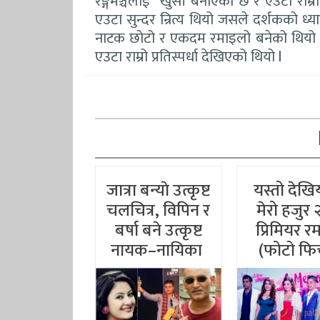
रङ्गमञ्चलाई खुसी बनाएको छ र एउटा राम्र
एउटा सुन्दर न्रित्य थियो जसले दर्शकको ध्य
नाटक छोटो र एकदम रमाइलो बनेको थियो म
एउटा राम्रो प्रतिस्पर्धा देखिएको थियो l
जात्रा बन्याे उत्कृष्ट
यस्तो देखि
चलचित्र, विपिन र
मेरो हजुर 
बर्षा बने उत्कृष्ट
प्रिमियर 
नायक–नायिका
(फोटो फि