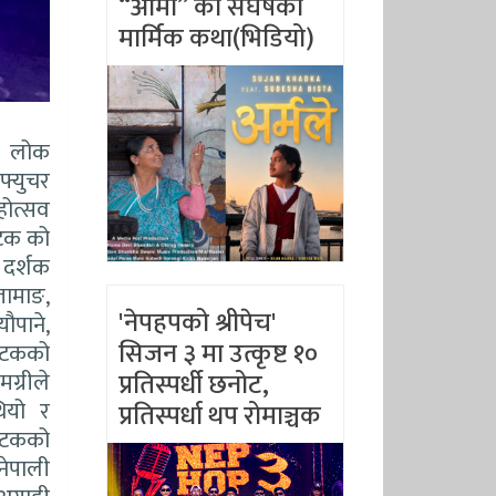
“आमा” को संघर्षको
मार्मिक कथा(भिडियो)
 l लोक
फ्युचर
होत्सव
ाटक को
 दर्शक
तामाङ,
'नेपहपको श्रीपेच'
यौपाने,
सिजन ३ मा उत्कृष्ट १०
 नाटकको
प्रतिस्पर्धी छनोट,
ग्रीले
ियो र
प्रतिस्पर्धा थप रोमाञ्चक
नाटकको
नेपाली