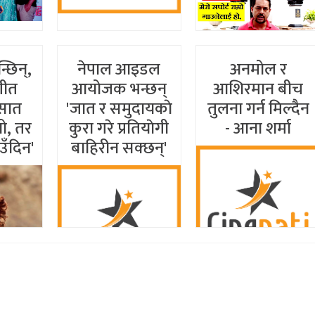
्छिन्,
नेपाल आइडल
अनमोल र
गीत
आयोजक भन्छन्
आशिरमान बीच
 सात
'जात र समुदायकाे
तुलना गर्न मिल्दैन
ो, तर
कुरा गरे प्रतियाेगी
- आना शर्मा
उँदिन'
बाहिरीन सक्छन्'