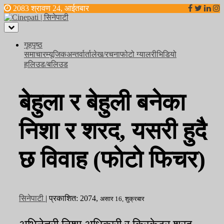
2083 श्रावण 24, आईतबार
Toggle
navigation
गृहपृष्ठ
समाचार
म्यूजिक
अन्तर्वार्ता
लेख/रचना
फोटो ग्यालरी
भिडियो
हलिउड/बलिउड
बेहुला र बेहुली बनेका
निशा र शरद, यसरी हुदै
छ विवाह (फाेटाे फिचर)
सिनेपाटी
|
प्रकाशित:
2074,
असार 16, शुक्रबार