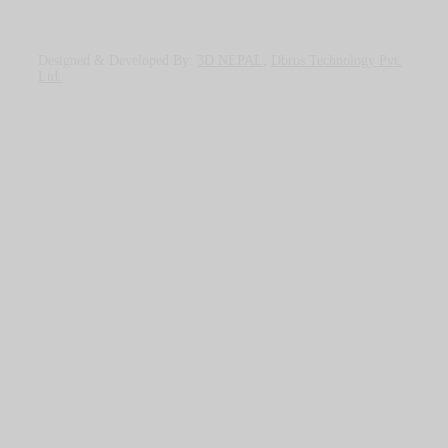
© सर्वाधिकार सुरक्षित - सिनेपाटी इन्टरटेन्मेन्ट प्रा. लि. २०७४
वि.सं.
Designed & Developed By:
3D NEPAL
,
Dbros Technology Pvt.
Ltd.