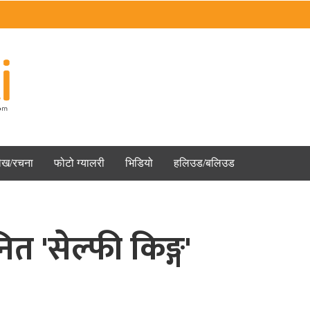
ेख/रचना
फोटो ग्यालरी
भिडियो
हलिउड/बलिउड
त 'सेल्फी किङ्ग'