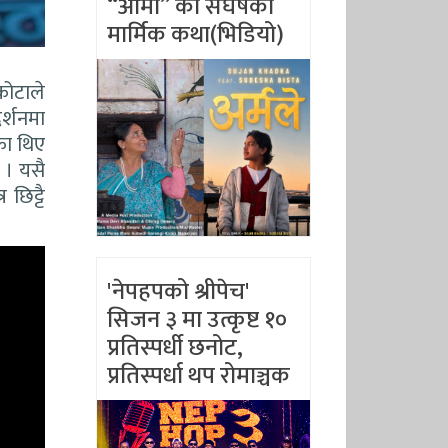
“आमा” को संघर्षको
मार्मिक कथा(भिडियो)
कोटाले
र्शनमा
का थिए
 । यसै
छिट्टै
'नेपहपको श्रीपेच'
सिजन ३ मा उत्कृष्ट १०
प्रतिस्पर्धी छनोट,
प्रतिस्पर्धा थप रोमाञ्चक