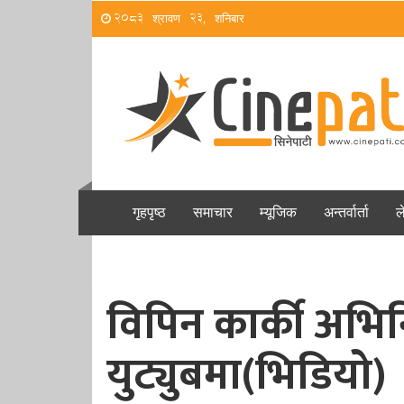
2083 श्रावण 23, शनिबार
गृहपृष्ठ
समाचार
म्यूजिक
अन्तर्वार्ता
ल
विपिन कार्की अभिनि
युट्युबमा(भिडियो)