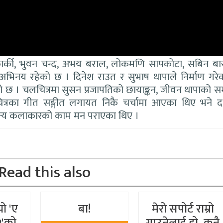
 कार्की, भुवन चन्द, अभय बराल, लोकमणि सापकोटा, सबिन बास
भिनय रहेको छ । दिनेश राउत र सुभाष थापाले निर्माण गर
ो छ । चलचित्रमा सुसन प्रजापतिको छायाङ्कन, जीवन थापाको सम
त्रका गीत सङ्गीत लगायत निकै चर्चामा आएका थिए भने द
 अन्य कलाकारको काम मन पराएका थिए ।
Read this also
यो 'ए
बा!
मेरो सपोर्ट राम्रो
२'को
गाउनेलाई हो, कुनै