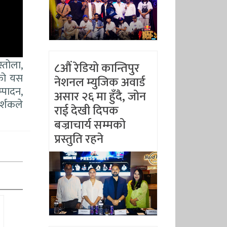
्तोला,
८औं रेडियो कान्तिपुर
ेको यस
नेशनल म्युजिक अवार्ड
्पादन,
असार २६ मा हुँदै, जोन
र्शकले
राई देखी दिपक
बज्राचार्य सम्मको
प्रस्तुति रहने