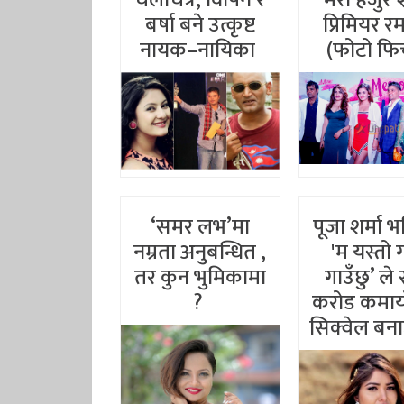
बर्षा बने उत्कृष्ट
प्रिमियर 
नायक–नायिका
(फोटो फि
‘समर लभ’मा
पूजा शर्मा भन
नम्रता अनुबन्धित ,
'म यस्तो 
तर कुन भुमिकामा
गाउँछु’ ले
?
करोड कमाय
सिक्वेल बना