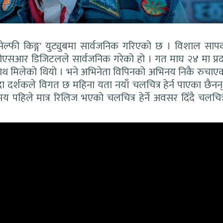
ल्फी किङ्ग
' युट्युबमा सार्वजनिक गरिएको छ । विशाल साप
मा ओएसआर डिजिटलले सार्वजनिक गरेको हो । गत माघ २४ मा प्रद
मिलेको थियो । भने अभिनेता विपिनको अभिनय निकै रुचाए
ँदा दर्शकले विगत छ महिना यता नयाँ चलचित्र हेर्न पाएका छैनन्
पहिले मात्र रिलिज भएको चलचित्र हेर्ने अवसर दिँदै चलचित्र 