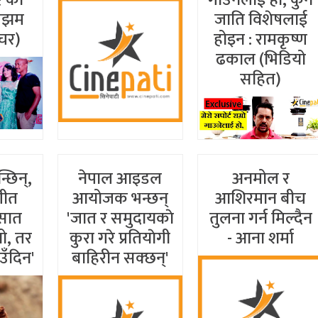
रमझम
जाति विशेषलाई
चर)
होइन : रामकृष्ण
ढकाल (भिडियो
सहित)
्छिन्,
नेपाल आइडल
अनमोल र
गीत
आयोजक भन्छन्
आशिरमान बीच
 सात
'जात र समुदायकाे
तुलना गर्न मिल्दैन
ो, तर
कुरा गरे प्रतियाेगी
- आना शर्मा
उँदिन'
बाहिरीन सक्छन्'