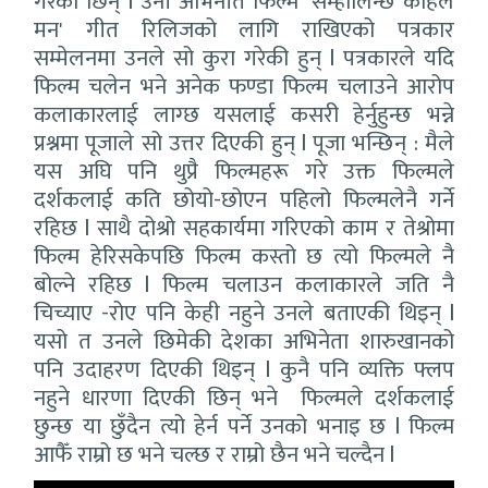
गरेकी छिन् l उनी अभिनीत फिल्म 'सम्हालिन्छ कहिले
मन' गीत रिलिजको लागि राखिएको पत्रकार
सम्मेलनमा उनले सो कुरा गरेकी हुन् l पत्रकारले यदि
फिल्म चलेन भने अनेक फण्डा फिल्म चलाउने आरोप
कलाकारलाई लाग्छ यसलाई कसरी हेर्नुहुन्छ भन्ने
प्रश्नमा पूजाले सो उत्तर दिएकी हुन् l पूजा भन्छिन् : मैले
यस अघि पनि थुप्रै फिल्महरू गरे उक्त फिल्मले
दर्शकलाई कति छोयो-छोएन पहिलो फिल्मलेनै गर्ने
रहिछ l साथै दोश्रो सहकार्यमा गरिएको काम र तेश्रोमा
फिल्म हेरिसकेपछि फिल्म कस्तो छ त्यो फिल्मले नै
बोल्ने रहिछ l फिल्म चलाउन कलाकारले जति नै
चिच्याए -रोए पनि केही नहुने उनले बताएकी थिइन् l
यसो त उनले छिमेकी देशका अभिनेता शारुखानको
पनि उदाहरण दिएकी थिइन् l कुनै पनि व्यक्ति फ्लप
नहुने धारणा दिएकी छिन् भने फिल्मले दर्शकलाई
छुन्छ या छुँदैन त्यो हेर्न पर्ने उनको भनाइ छ l फिल्म
आफैँ राम्रो छ भने चल्छ र राम्रो छैन भने चल्दैन l