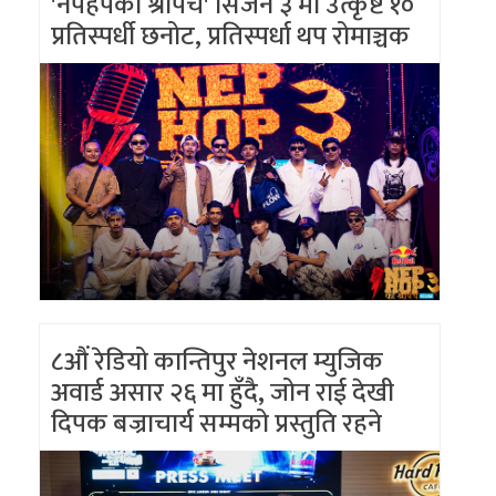
'नेपहपको श्रीपेच' सिजन ३ मा उत्कृष्ट १०
प्रतिस्पर्धी छनोट, प्रतिस्पर्धा थप रोमाञ्चक
८औं रेडियो कान्तिपुर नेशनल म्युजिक
अवार्ड असार २६ मा हुँदै, जोन राई देखी
दिपक बज्राचार्य सम्मको प्रस्तुति रहने