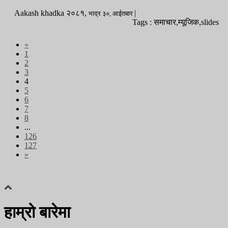
Aakash khadka
२०८१,
|
भाद्र
३०,
आईतबार
Tags : समाचार,म्यूजिक,slides
«
1
2
3
4
5
6
7
8
...
126
127
»
हाम्रो बारेमा