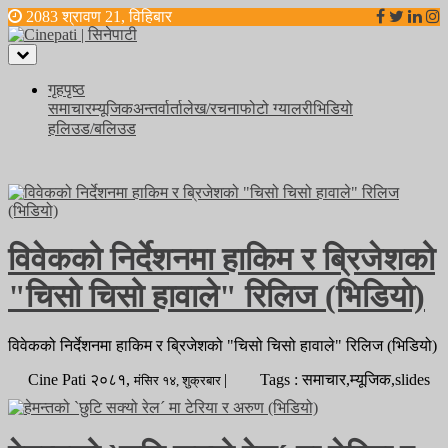
2083 श्रावण 21, विहिबार
Toggle
navigation
गृहपृष्ठ
समाचार
म्यूजिक
अन्तर्वार्ता
लेख/रचना
फोटो ग्यालरी
भिडियो
हलिउड/बलिउड
विवेकको निर्देशनमा हाकिम र ब्रिजेशको
"चिसो चिसो हावाले" रिलिज (भिडियो)
विवेकको निर्देशनमा हाकिम र ब्रिजेशको "चिसो चिसो हावाले" रिलिज (भिडियो)
Cine Pati
२०८१,
|
Tags : समाचार,म्यूजिक,slides
मंसिर
१४,
शुक्रबार