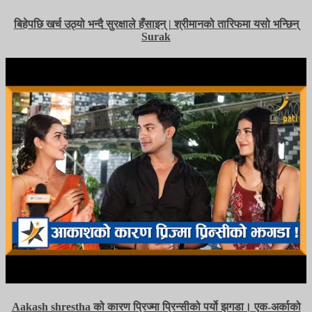
बिहेपछि खर्च उठ्यो भन्दै सुरक्षाले हँसाइन् | श्रीमानको तारिफमा यसो भन्छिन्
Surak
Aakash shrestha को कारण प्रिज्मा प्रिन्सीको पर्यो झगडा। एक-अर्काको